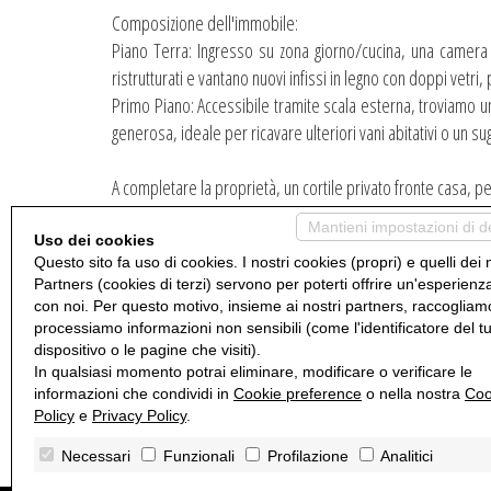
Composizione dell'immobile:
Piano Terra: Ingresso su zona giorno/cucina, una camera
ristrutturati e vantano nuovi infissi in legno con doppi vetri,
Primo Piano: Accessibile tramite scala esterna, troviamo 
generosa, ideale per ricavare ulteriori vani abitativi o un 
A completare la proprietà, un cortile privato fronte casa, pe
Mantieni impostazioni di d
Perché acquistarlo?
Uso dei cookies
Questo sito fa uso di cookies. I nostri cookies (propri) e quelli dei 
Tetto nuovo (2016).
Partners (cookies di terzi) servono per poterti offrire un'esperienz
Infissi recenti in parte della casa.
con noi. Per questo motivo, insieme ai nostri partners, raccogliam
Ampia possibilità di personalizzazione e ampliamento.
processiamo informazioni non sensibili (come l'identificatore del t
Posizione centrale e comoda ai servizi della frazione.
dispositivo o le pagine che visiti).
In qualsiasi momento potrai eliminare, modificare o verificare le
informazioni che condividi in
Cookie preference
o nella nostra
Coo
Contattaci per fissare un appuntamento e scoprire il potenz
Policy
e
Privacy Policy
.
Necessari
Funzionali
Profilazione
Analitici