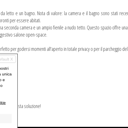
 da letto e un bagno. Nota di valore: la camera e il bagno sono stati rec
 pronti per essere abitati.
una seconda camera e un ampio fienile a nudo tetto. Questo spazio offre una
suggestivo salone open-space.
rfetto per godersi momenti all'aperto in totale privacy o per il parcheggio del
efault X
nostri
a unica
o e
uo
kie
iale di questa soluzione!