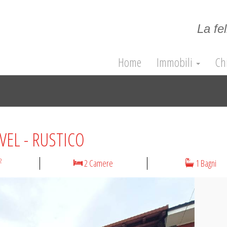
La fel
Home
Immobili
Ch
VEL - RUSTICO
2
2 Camere
1 Bagni
N