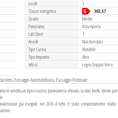
Locali
3
Classe energetica
G
303,57
Grado
Medio
Panorama
Vista Aperta
Lati Liberi
1
Arredi
Non Arredato
Tipo Cucina
Abitabile
Tipo Impianto
Altro
Infissi
Legno Doppio Vetro
pi Vetri, Passaggio Automobilistico, Passaggio Pedonale
mo in vendita un tipico rustico piemontese elevato su due livelli, ideale per
le.
anutenzione già eseguiti: nel 2016 il tetto è stato completamente rifatto
razione.