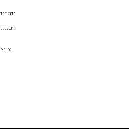
entemente
 cubatura
le auto.