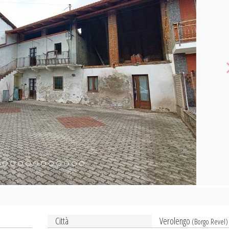
Città
Verolengo
(Borgo Revel)