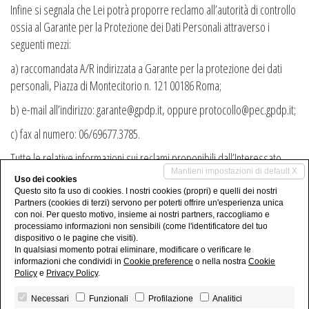
Infine si segnala che Lei potrà proporre reclamo all’autorità di controllo
ossia al Garante per la Protezione dei Dati Personali attraverso i
seguenti mezzi:
a) raccomandata A/R indirizzata a Garante per la protezione dei dati
personali, Piazza di Montecitorio n. 121 00186 Roma;
b) e-mail all’indirizzo: garante@gpdp.it, oppure protocollo@pec.gpdp.it;
c) fax al numero: 06/69677.3785.
Tutte le relative informazioni sui reclami proponibili dall’Interessato
Mantieni impostazioni di default X
sono disponibili sul sito web del Garante all’indirizzo
Uso dei cookies
www.garanteprivacy.it
Questo sito fa uso di cookies. I nostri cookies (propri) e quelli dei nostri
Partners (cookies di terzi) servono per poterti offrire un'esperienza unica
12) Responsabile e Incaricato del trattamento dei Dati.
con noi. Per questo motivo, insieme ai nostri partners, raccogliamo e
processiamo informazioni non sensibili (come l'identificatore del tuo
Lì CALUSO, il 25/05/2018
dispositivo o le pagine che visiti).
In qualsiasi momento potrai eliminare, modificare o verificare le
informazioni che condividi in
Cookie preference
o nella nostra
Cookie
Policy
e
Privacy Policy
.
Necessari
Funzionali
Profilazione
Analitici
Immobiliare Piemontese - P.IVA 09368410016