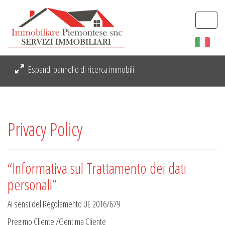
Togg
navi
Espandi pannello di ricerca immobili
Privacy Policy
“Informativa sul Trattamento dei dati
personali”
Ai sensi del Regolamento UE 2016/679
Preg.mo Cliente./Gent.ma Cliente