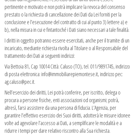
pertinente e motivato e non potrà implicare la revoca del consenso
prestato o la richiesta di cancellazione dei Dati da Lei forniti per la
conclusione e l’esecuzione del contratto di cui al punto 3) lettere a) e
b), nella misura in cui e fintantoché i Dati siano necessari a tale finalità.
I diritti in oggetto potranno essere esercitati, anche per il tramite di un
incaricato, mediante richiesta rivolta al Titolare o al Responsabile del
trattamento dei Dati ai seguenti indirizzi:
Via Bettoia 81, Cap 10014 Città: Caluso (TO), tel. 011/9891745, indirizzo
di posta elettronica: info@immobiliarepiemontese.it, indirizzo pec:
ag.caluso@pec.it.
Nell’esercizio dei diritti, Lei potrà conferire, per iscritto, delega o
procura a persone fisiche, enti associazioni od organismi; potrà,
altresì, farsi assistere da una persona di fiducia. L’Agenzia, per
garantire l’effettivo esercizio dei Suoi diritti, adotterà le misure idonee
volte ad agevolare l’accesso ai Dati, a semplificare le modalità e a
ridurre i tempi per dare relativo riscontro alla Sua richiesta.