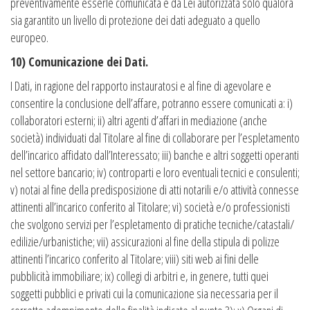
preventivamente esserle comunicata e da Lei autorizzata solo qualora
sia garantito un livello di protezione dei dati adeguato a quello
europeo.
10) Comunicazione dei Dati.
I Dati, in ragione del rapporto instauratosi e al fine di agevolare e
consentire la conclusione dell’affare, potranno essere comunicati a: i)
collaboratori esterni; ii) altri agenti d’affari in mediazione (anche
società) individuati dal Titolare al fine di collaborare per l’espletamento
dell’incarico affidato dall’Interessato; iii) banche e altri soggetti operanti
nel settore bancario; iv) controparti e loro eventuali tecnici e consulenti;
v) notai al fine della predisposizione di atti notarili e/o attività connesse
attinenti all’incarico conferito al Titolare; vi) società e/o professionisti
che svolgono servizi per l’espletamento di pratiche tecniche/catastali/
edilizie/urbanistiche; vii) assicurazioni al fine della stipula di polizze
attinenti l’incarico conferito al Titolare; viii) siti web ai fini delle
pubblicità immobiliare; ix) collegi di arbitri e, in genere, tutti quei
soggetti pubblici e privati cui la comunicazione sia necessaria per il