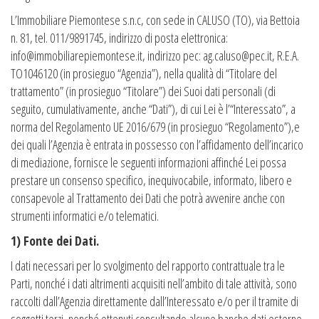
L’Immobiliare Piemontese s.n.c, con sede in CALUSO (TO), via Bettoia
n. 81, tel. 011/9891745, indirizzo di posta elettronica:
info@immobiliarepiemontese.it, indirizzo pec: ag.caluso@pec.it, R.E.A.
TO1046120 (in prosieguo “Agenzia”), nella qualità di “Titolare del
trattamento” (in prosieguo “Titolare”) dei Suoi dati personali (di
seguito, cumulativamente, anche “Dati”), di cui Lei è l’“Interessato”, a
norma del Regolamento UE 2016/679 (in prosieguo “Regolamento”),e
dei quali l’Agenzia è entrata in possesso con l’affidamento dell’incarico
di mediazione, fornisce le seguenti informazioni affinché Lei possa
prestare un consenso specifico, inequivocabile, informato, libero e
consapevole al Trattamento dei Dati che potrà avvenire anche con
strumenti informatici e/o telematici.
1) Fonte dei Dati.
I dati necessari per lo svolgimento del rapporto contrattuale tra le
Parti, nonché i dati altrimenti acquisiti nell’ambito di tale attività, sono
raccolti dall’Agenzia direttamente dall’Interessato e/o per il tramite di