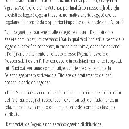
corretto adempimento delle finalità indicate al punto 3); x) Organi di
Vigilanza/Controllo e altre Autorità, per finalità connesse agli obblighi
previsti da legge (legge anti-usura, normativa antiriciclaggio) e/o da
regolamenti, nonché da disposizioni impartite dalle medesime Autorità.
Tutti i soggetti, appartenenti alle categorie ai quali i Dati potranno
essere comunicati, utilizzeranno i Dati in qualità di “titolari” ai sensi della
legge o di specifico consenso, in piena autonomia, essendo estranei
all’originario trattamento effettuato presso l’Agenzia, ovvero di
“responsabili esterni”. Per conoscere in qualsiasi momento i soggetti,
cui i Suoi dati verranno comunicati, è sufficiente che Lei richieda
l’elenco aggiornato scrivendo al Titolare del trattamento dei dati
presso la sede dell’Agenzia.
Infine i Suoi Dati saranno conosciuti da tutti i dipendenti e collaboratori
dell’Agenzia, designati responsabili e/o incaricati del trattamento, in
relazione allo svolgimento delle mansioni e dei compiti a ciascuno
attribuiti.
I Dati trattati dall’Agenzia non saranno oggetto di diffusione.